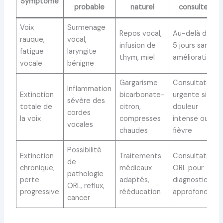
Symptôme
probable
naturel
consulter
Voix
Surmenage
Repos vocal,
Au-delà de
rauque,
vocal,
infusion de
5 jours sans
fatigue
laryngite
thym, miel
amélioration
vocale
bénigne
Gargarisme
Consultation
Inflammation
Extinction
bicarbonate-
urgente si
sévère des
totale de
citron,
douleur
cordes
la voix
compresses
intense ou
vocales
chaudes
fièvre
Possibilité
Extinction
Traitements
Consultation
de
chronique,
médicaux
ORL pour
pathologie
perte
adaptés,
diagnostic
ORL, reflux,
progressive
rééducation
approfondi
cancer