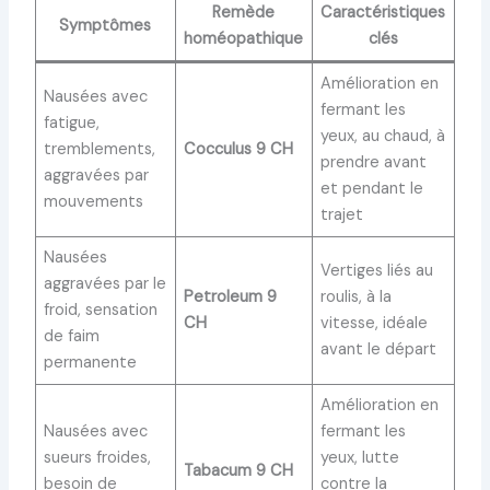
Remède
Caractéristiques
Symptômes
homéopathique
clés
Amélioration en
Nausées avec
fermant les
fatigue,
yeux, au chaud, à
tremblements,
Cocculus 9 CH
prendre avant
aggravées par
et pendant le
mouvements
trajet
Nausées
Vertiges liés au
aggravées par le
Petroleum 9
roulis, à la
froid, sensation
CH
vitesse, idéale
de faim
avant le départ
permanente
Amélioration en
Nausées avec
fermant les
sueurs froides,
yeux, lutte
Tabacum 9 CH
besoin de
contre la