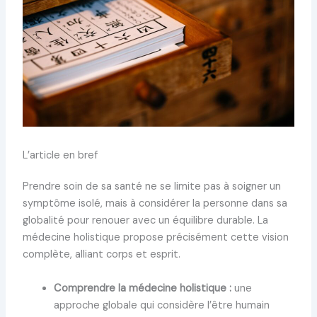
L’article en bref
Prendre soin de sa santé ne se limite pas à soigner un
symptôme isolé, mais à considérer la personne dans sa
globalité pour renouer avec un équilibre durable. La
médecine holistique propose précisément cette vision
complète, alliant corps et esprit.
Comprendre la médecine holistique :
une
approche globale qui considère l’être humain