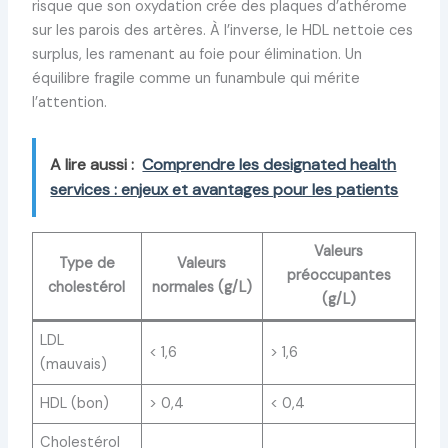
risque que son oxydation crée des plaques d’athérome
sur les parois des artères. À l’inverse, le HDL nettoie ces
surplus, les ramenant au foie pour élimination. Un
équilibre fragile comme un funambule qui mérite
l’attention.
A lire aussi :
Comprendre les designated health
services : enjeux et avantages pour les patients
Valeurs
Type de
Valeurs
préoccupantes
cholestérol
normales (g/L)
(g/L)
LDL
< 1,6
> 1,6
(mauvais)
HDL (bon)
> 0,4
< 0,4
Cholestérol