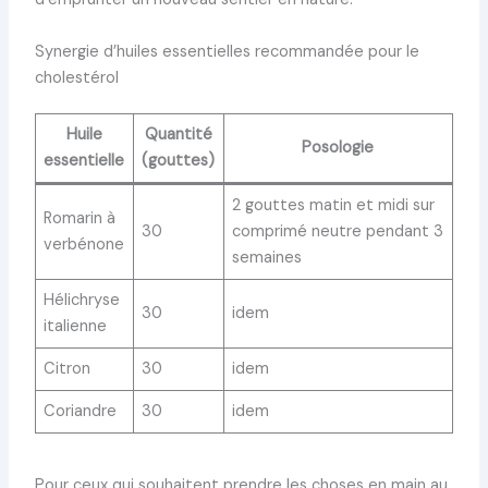
Synergie d’huiles essentielles recommandée pour le
cholestérol
Huile
Quantité
Posologie
essentielle
(gouttes)
2 gouttes matin et midi sur
Romarin à
30
comprimé neutre pendant 3
verbénone
semaines
Hélichryse
30
idem
italienne
Citron
30
idem
Coriandre
30
idem
Pour ceux qui souhaitent prendre les choses en main au