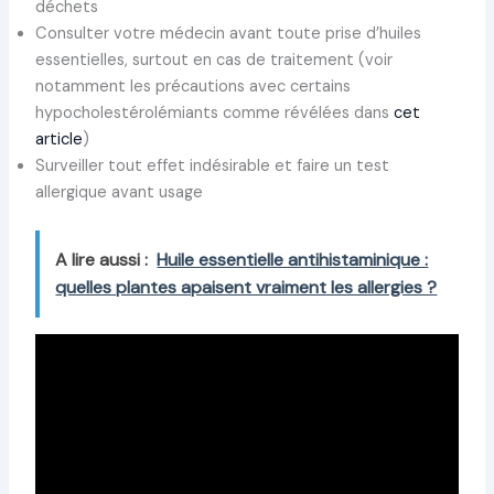
déchets
Consulter votre médecin avant toute prise d’huiles
essentielles, surtout en cas de traitement (voir
notamment les précautions avec certains
hypocholestérolémiants comme révélées dans
cet
article
)
Surveiller tout effet indésirable et faire un test
allergique avant usage
A lire aussi :
Huile essentielle antihistaminique :
quelles plantes apaisent vraiment les allergies ?