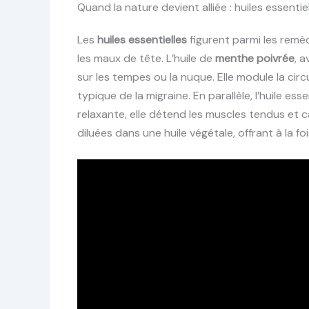
Quand la nature devient alliée : huiles essentie
Les
huiles essentielles
figurent parmi les remèd
les maux de tête. L’huile de
menthe poivrée
, 
sur les tempes ou la nuque. Elle module la circ
typique de la migraine. En parallèle, l’huile ess
relaxante, elle détend les muscles tendus et c
diluées dans une huile végétale, offrant à la f