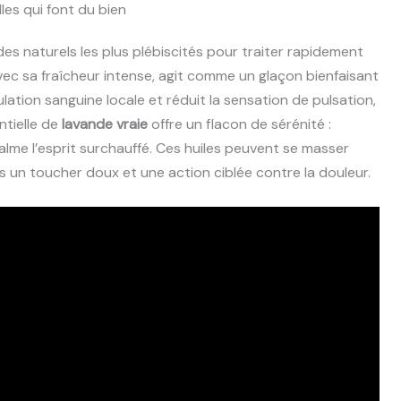
lles qui font du bien
es naturels les plus plébiscités pour traiter rapidement
avec sa fraîcheur intense, agit comme un glaçon bienfaisant
ulation sanguine locale et réduit la sensation de pulsation,
entielle de
lavande vraie
offre un flacon de sérénité :
alme l’esprit surchauffé. Ces huiles peuvent se masser
ois un toucher doux et une action ciblée contre la douleur.