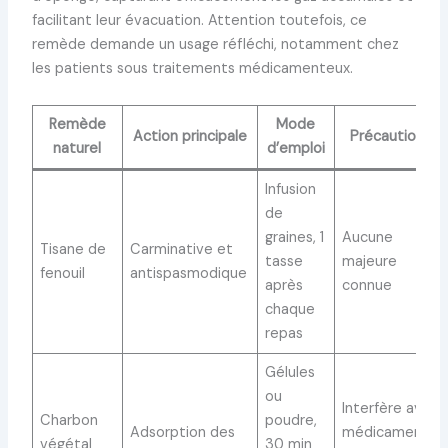
facilitant leur évacuation. Attention toutefois, ce
remède demande un usage réfléchi, notamment chez
les patients sous traitements médicamenteux.
Remède
Mode
Action principale
Précautions
naturel
d’emploi
Infusion
de
graines, 1
Aucune
Tisane de
Carminative et
tasse
majeure
fenouil
antispasmodique
après
connue
chaque
repas
Gélules
ou
Interfère avec
Charbon
poudre,
Adsorption des
médicaments;
végétal
30 min