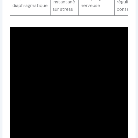
instantané
régulière
diaphragmatique
nerveuse
sur stress
conseillée