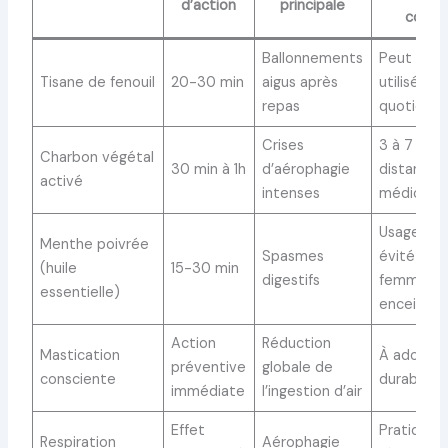
d’action
principale
consei
Ballonnements
Peut être
Tisane de fenouil
20-30 min
aigus après
utilisée
repas
quotidie
Crises
3 à 7 jour
Charbon végétal
30 min à 1h
d’aérophagie
distance 
activé
intenses
médicame
Usage pon
Menthe poivrée
Spasmes
évité che
(huile
15-30 min
digestifs
femmes
essentielle)
enceintes
Action
Réduction
Mastication
À adopte
préventive
globale de
consciente
durablem
immédiate
l’ingestion d’air
Effet
Pratique
Respiration
Aérophagie