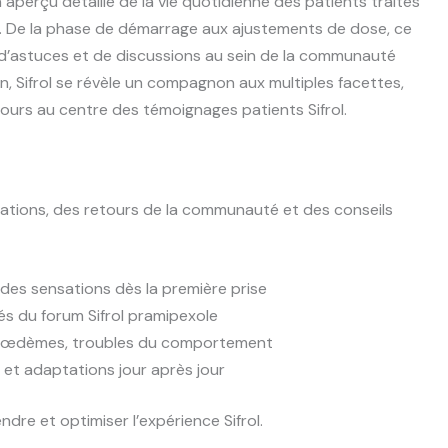
 aperçu détaillé de la vie quotidienne des patients traités
 De la phase de démarrage aux ajustements de dose, ce
, d’astuces et de discussions au sein de la communauté
en, Sifrol se révèle un compagnon aux multiples facettes,
jours au centre des témoignages patients Sifrol.
ations, des retours de la communauté et des conseils
es sensations dès la première prise
és du forum Sifrol pramipexole
 œdèmes, troubles du comportement
et adaptations jour après jour
re et optimiser l’expérience Sifrol.