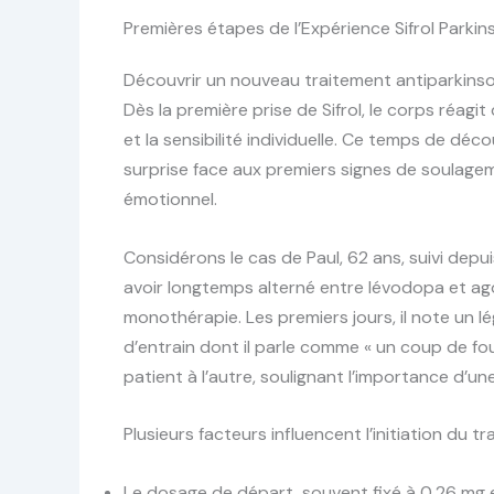
Premières étapes de l’Expérience Sifrol Parkin
Découvrir un nouveau traitement antiparkinso
Dès la première prise de Sifrol, le corps réagi
et la sensibilité individuelle. Ce temps de déc
surprise face aux premiers signes de soulagem
émotionnel.
Considérons le cas de Paul, 62 ans, suivi depu
avoir longtemps alterné entre lévodopa et agon
monothérapie. Les premiers jours, il note un lé
d’entrain dont il parle comme « un coup de fo
patient à l’autre, soulignant l’importance d’u
Plusieurs facteurs influencent l’initiation du tr
Le dosage de départ, souvent fixé à 0,26 mg e