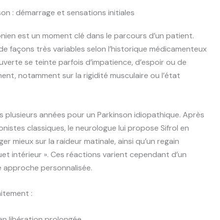
son : démarrage et sensations initiales
nien est un moment clé dans le parcours d’un patient.
t de façons très variables selon l’historique médicamenteux
ouverte se teinte parfois d’impatience, d’espoir ou de
ent, notamment sur la rigidité musculaire ou l’état
is plusieurs années pour un Parkinson idiopathique. Après
istes classiques, le neurologue lui propose Sifrol en
ger mieux sur la raideur matinale, ainsi qu’un regain
uet intérieur ». Ces réactions varient cependant d’un
ne approche personnalisée.
aitement :
n libération prolongée.