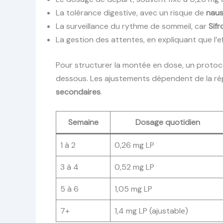
La tolérance digestive, avec un risque de
nau
La surveillance du rythme de sommeil, car
Sifr
La gestion des attentes, en expliquant que l’e
Pour structurer la montée en dose, un protoco
dessous. Les ajustements dépendent de la rép
secondaires
.
Semaine
Dosage quotidien
1 à 2
0,26 mg LP
3 à 4
0,52 mg LP
5 à 6
1,05 mg LP
7+
1,4 mg LP (ajustable)