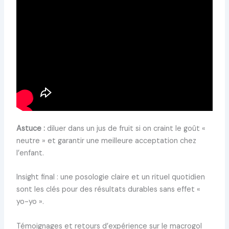
Astuce :
diluer dans un jus de fruit si on craint le goût «
neutre » et garantir une meilleure acceptation chez
l’enfant.
Insight final : une posologie claire et un rituel quotidien
sont les clés pour des résultats durables sans effet «
yo-yo ».
Témoignages et retours d’expérience sur le macrogol