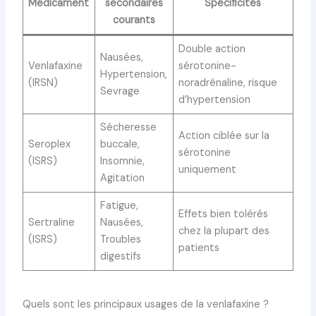
Médicament
secondaires
Spécificités
courants
Double action
Nausées,
Venlafaxine
sérotonine-
Hypertension,
(IRSN)
noradrénaline, risque
Sevrage
d’hypertension
Sécheresse
Action ciblée sur la
Seroplex
buccale,
sérotonine
(ISRS)
Insomnie,
uniquement
Agitation
Fatigue,
Effets bien tolérés
Sertraline
Nausées,
chez la plupart des
(ISRS)
Troubles
patients
digestifs
Quels sont les principaux usages de la venlafaxine ?