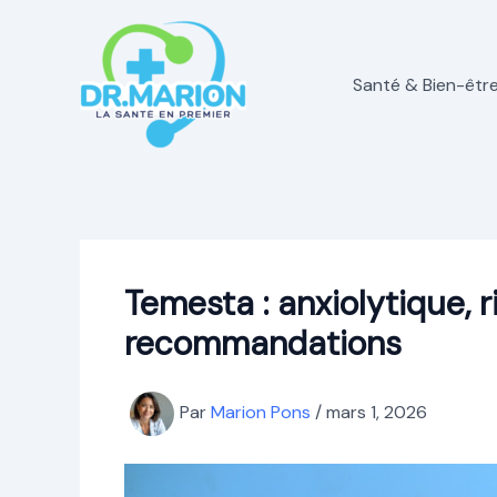
Aller
au
contenu
Santé & Bien-êtr
Temesta : anxiolytique,
recommandations
Par
Marion Pons
/
mars 1, 2026