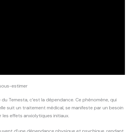
 sous-estimer
ue du Temesta, c’est la dépendance. Ce phénomène, qui
le suit un traitement médical, se manifeste par un besoin
es effets anxiolytiques initiaux.
uvent d’une dépendance physique et psychique, rendant