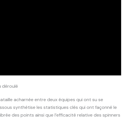
u déroulé
 bataille acharnée entre deux équipes qui ont su se
ous synthétise les statistiques clés qui ont façonné le
ibrée des points ainsi que l’efficacité relative des spinners