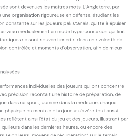
isée sont devenues les maîtres mots. L’Angleterre, par
 une organisation rigoureuse en défense, étudiant les
 constante sur les joueurs pakistanais, quitte à épuiser
cerveau médicalement en mode hyperconnexion qui finit
x tactiques se sont souvent inscrits dans une volonté de
sion contrôlée et moments d’observation, afin de mieux
analysées
erformances individuelles des joueurs qui ont concentré
vec précision racontait une histoire de préparation, de
r que dans ce sport, comme dans la médecine, chaque
me physique ou mentale d’un joueur s’avère tout aussi
 reflètent ainsi l’état du jeu et des joueurs, illustrant par
uilleurs dans les dernières heures, ou encore des
 selon leurs „moyens de récupération“ sur le terrain.