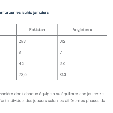
nforcer les ischio jambiers
Pakistan
Angleterre
298
312
8
7
4,2
3,8
78,5
81,3
 manière dont chaque équipe a su équilibrer son jeu entre
fort individuel des joueurs selon les différentes phases du