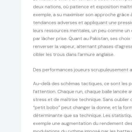
deux nations, où patience et exposition maîtr
exemple, a su maximiser son approche grâce à
tendances adverses et appliquant une pression
leurs ressources mentales, un peu comme un 
par lâcher prise. Quant au Pakistan, ses choi
renverser la vapeur, alternant phases d’agres
cibler les trous dans l’armure anglaise.
Des performances joueurs scrupuleusement 
Au-delà des schémas tactiques, ce sont les p
l’attention. Chaque run, chaque balle lancée a
stress et de maîtrise technique. Sans oublie
“petit bobo” peut changer la donne, et la for
déterminante que sa technique. Les statistiques
exemple une augmentation du rendement des q
modulations du rythme imposé par les batteurs