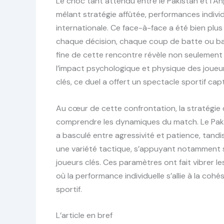
Le choc tant attendu entre le Pakistan et l’An
mêlant stratégie affûtée, performances individ
internationale. Ce face-à-face a été bien plus
chaque décision, chaque coup de batte ou ball
fine de cette rencontre révèle non seulement 
l’impact psychologique et physique des joueur
clés, ce duel a offert un spectacle sportif ca
Au cœur de cette confrontation, la stratégie 
comprendre les dynamiques du match. Le Pakis
a basculé entre agressivité et patience, tandi
une variété tactique, s’appuyant notamment su
joueurs clés. Ces paramètres ont fait vibrer l
où la performance individuelle s’allie à la coh
sportif.
L’article en bref