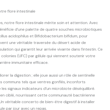
re flore intestinale
s, notre flore intestinale mérite soin et attention. Avec
énéficie d’une palette de quatre souches microbiotiques
lus acidophilus et Bifidobacterium bifidum, pour
vivent une véritable traversée du désert acide de
tion qui garantit leur arrivée vivante dans l’intestin. Ce
de colonies (UFC) par gélule qui viennent soutenir votre
arrière immunitaire efficace.
rer la digestion ; elle joue aussi un rôle de sentinelle
es communs tels que ventres gonflés, inconforts
les signaux indicateurs d’un microbiote déséquilibré.
bien ciblé, nourrissant cette communauté bactérienne
n véritable concerto de bien-être digestif à installer
ule par jour avec un repas.