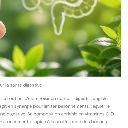
ur la santé digestive
sa routine, c’est choisir un confort digestif tangible.
it en synergie pour limiter ballonnements, réguler le
êne digestive. Sa composition enrichie en vitamines C, D,
 environnement propice à la prolifération des bonnes