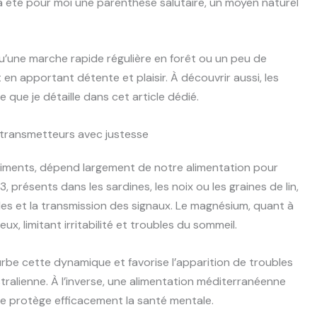
a été pour moi une parenthèse salutaire, un moyen naturel
 qu’une marche rapide régulière en forêt ou un peu de
t en apportant détente et plaisir. À découvrir aussi, les
que je détaille dans cet article dédié.
urotransmetteurs avec justesse
riments, dépend largement de notre alimentation pour
 présents dans les sardines, les noix ou les graines de lin,
es et la transmission des signaux. Le magnésium, quant à
x, limitant irritabilité et troubles du sommeil.
rbe cette dynamique et favorise l’apparition de troubles
tralienne. À l’inverse, une alimentation méditerranéenne
live protège efficacement la santé mentale.