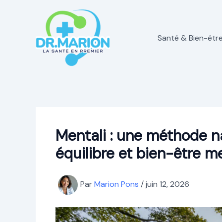
Aller
au
contenu
Santé & Bien-êtr
Mentali : une méthode na
équilibre et bien-être m
Par
Marion Pons
/
juin 12, 2026