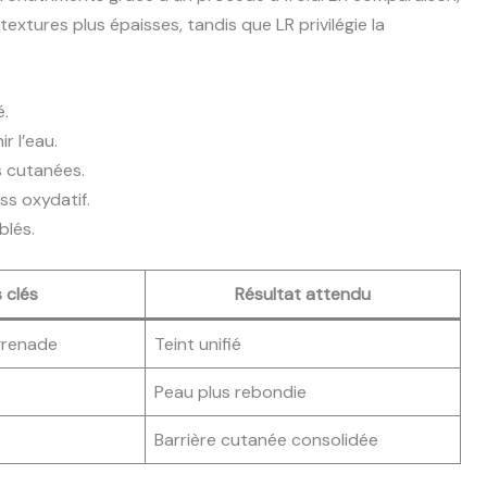
extures plus épaisses, tandis que LR privilégie la
é.
r l’eau.
s cutanées.
ss oxydatif.
blés.
 clés
Résultat attendu
 grenade
Teint unifié
Peau plus rebondie
Barrière cutanée consolidée