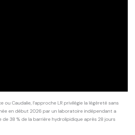
ou Caudalie, l’approche LR privilégie la légèreté sans
née en début 2026 par un laboratoire indépendant a
e de 38 % de la barrière hydrolipidique après 28 jours