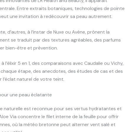
es innovantes de LR Health and Beauty, il apparaît
ntrale. Entre extraits botaniques, technologies de pointe
veut une invitation à redécouvrir sa peau autrement.
ute, d’autres, à l’instar de Nuxe ou Avène, prônent la
ment se traduit par des textures agréables, des parfums
er bien-être et prévention.
 l’élixir 5 en 1, des comparaisons avec Caudalie ou Vichy,
À chaque étape, des anecdotes, des études de cas et des
l’éclat naturel de votre teint.
 pour une peau éclatante
pulpe naturelle est reconnue pour ses vertus hydratantes et
oe Via concentre le filet interne de la feuille pour offrir
ennes, où la météo bretonne peut alterner vent salé et