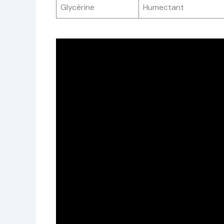
Glycérine
Humectant