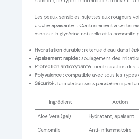
humidité, ce type de formulation trouve toute 
Les peaux sensibles, sujettes aux rougeurs vo
cloche apaisante ». Contrairement à certaines 
mise sur la glycérine naturelle et la camomill
Hydratation durable
: retenue d’eau dans l’ép
Apaisement rapide
: soulagement des irritati
Protection antioxydante
: neutralisation des 
Polyvalence
: compatible avec tous les types 
Sécurité
: formulation sans parabène ni parfum
Ingrédient
Action
Aloe Vera (gel)
Hydratant, apaisant
Camomille
Anti-inflammatoire