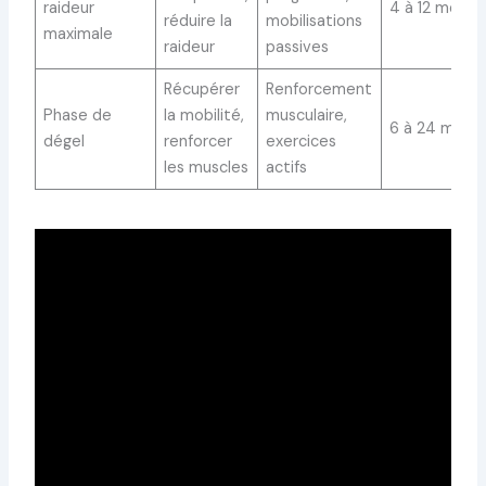
raideur
4 à 12 mois
réduire la
mobilisations
maximale
raideur
passives
Récupérer
Renforcement
Phase de
la mobilité,
musculaire,
6 à 24 mois
dégel
renforcer
exercices
les muscles
actifs