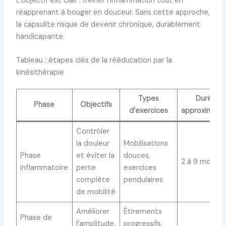
L’objectif est clair : freiner l’inflammation tout en
réapprenant à bouger en douceur. Sans cette approche,
la capsulite risque de devenir chronique, durablement
handicapante.
Tableau : étapes clés de la rééducation par la
kinésithérapie
Types
Durée
Phase
Objectifs
d’exercices
approximati
Contrôler
la douleur
Mobilisations
Phase
et éviter la
douces,
2 à 9 mois
inflammatoire
perte
exercices
complète
pendulaires
de mobilité
Améliorer
Étirements
Phase de
l’amplitude,
progressifs,