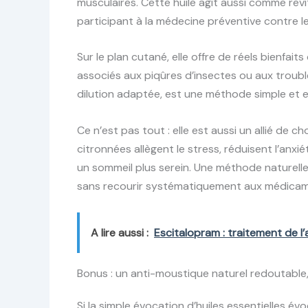
musculaires. Cette huile agit aussi comme revi
participant à la médecine préventive contre le
Sur le plan cutané, elle offre de réels bienfai
associés aux piqûres d’insectes ou aux troub
dilution adaptée, est une méthode simple et ef
Ce n’est pas tout : elle est aussi un allié de c
citronnées allègent le stress, réduisent l’anxié
un sommeil plus serein. Une méthode naturell
sans recourir systématiquement aux médicam
A lire aussi :
Escitalopram : traitement de l’a
Bonus : un anti-moustique naturel redoutable
Si la simple évocation d’huiles essentielles év