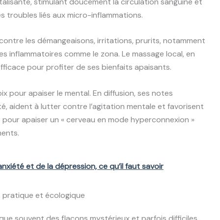
talisante, stimulant doucement la circulation sanguine et
s troubles liés aux micro-inflammations.
ts contre les démangeaisons, irritations, prurits, notamment
les inflammatoires comme le zona. Le massage local, en
ficace pour profiter de ses bienfaits apaisants.
hoix pour apaiser le mental. En diffusion, ses notes
té, aident à lutter contre l’agitation mentale et favorisent
e pour apaiser un « cerveau en mode hyperconnexion »
ents.
nxiété et de la dépression, ce qu’il faut savoir
, pratique et écologique
oque souvent des flacons mystérieux et parfois difficiles