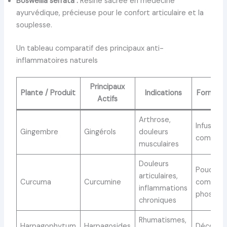
Boswellia serrata :
Résine sacrée en médecine
ayurvédique, précieuse pour le confort articulaire et la
souplesse.
Un tableau comparatif des principaux anti-
inflammatoires naturels
Principaux
Plante / Produit
Indications
Formes D
Actifs
Arthrose,
Infusion,
Gingembre
Gingérols
douleurs
complém
musculaires
Douleurs
Poudre,
articulaires,
Curcuma
Curcumine
complém
inflammations
phosphat
chroniques
Rhumatismes,
Harpagophytum
Harpagosides
Décoctio