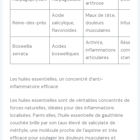
arthrose
Acide
Maux de tête,
Reine-des-prés
salicylique,
douleurs
Infusion,
flavonoïdes
musculaires
Arthrite,
Résine,
Boswellia
Acides
inflammations
complém
serrata
boswelliques
articulaires
standard
Les huiles essentielles, un concentré d’anti-
inflammatoire efficace
Les huiles essentielles sont de véritables concentrés de
forces naturelles, idéales pour des inflammations
localisées. Parmi elles, l’huile essentielle de gaulthérie
couchée brille par son taux élevé de salicylate de
méthyle, une molécule proche de l’aspirine et très
efficace pour soulager les douleurs musculaires et