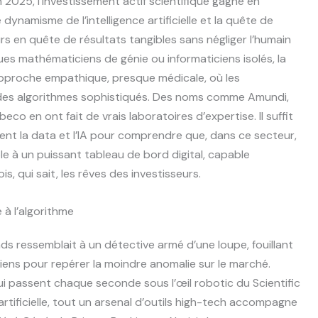
2025, l’investissement actif scientifique gagne en
dynamisme de l’intelligence artificielle et la quête de
rs en quête de résultats tangibles sans négliger l’humain
ues mathématiciens de génie ou informaticiens isolés, la
 approche empathique, presque médicale, où les
 des algorithmes sophistiqués. Des noms comme Amundi,
 en ont fait de vrais laboratoires d’expertise. Il suffit
ent la data et l’IA pour comprendre que, dans ce secteur,
le à un puissant tableau de bord digital, capable
, qui sait, les rêves des investisseurs.
e à l’algorithme
onds ressemblait à un détective armé d’une loupe, fouillant
tiens pour repérer la moindre anomalie sur le marché.
i passent chaque seconde sous l’œil robotic du Scientific
 artificielle, tout un arsenal d’outils high-tech accompagne