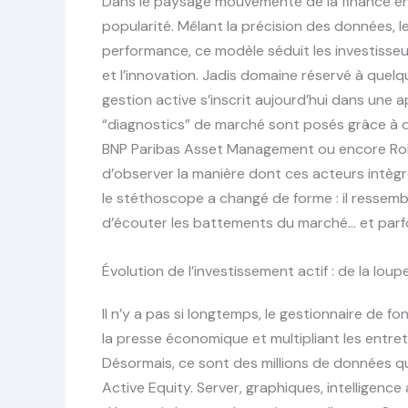
Dans le paysage mouvementé de la finance en 
popularité. Mêlant la précision des données, le 
performance, ce modèle séduit les investisseu
et l’innovation. Jadis domaine réservé à quelq
gestion active s’inscrit aujourd’hui dans une
“diagnostics” de marché sont posés grâce à
BNP Paribas Asset Management ou encore Robeco
d’observer la manière dont ces acteurs intègr
le stéthoscope a changé de forme : il ressemb
d’écouter les battements du marché… et parfois
Évolution de l’investissement actif : de la loup
Il n’y a pas si longtemps, le gestionnaire de f
la presse économique et multipliant les entre
Désormais, ce sont des millions de données qu
Active Equity. Server, graphiques, intelligence