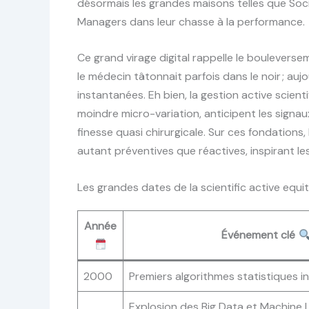
désormais les grandes maisons telles que Soci
Managers dans leur chasse à la performance.
Ce grand virage digital rappelle le bouleversem
le médecin tâtonnait parfois dans le noir ; aujo
instantanées. Eh bien, la gestion active scient
moindre micro-variation, anticipent les signa
finesse quasi chirurgicale. Sur ces fondation
autant préventives que réactives, inspirant le
Les grandes dates de la scientific active equi
Année
Événement clé
2000
Premiers algorithmes statistiques i
Explosion des Big Data et Machine 