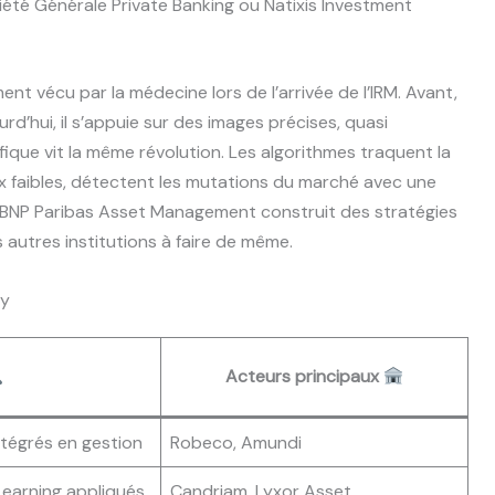
été Générale Private Banking ou Natixis Investment
ent vécu par la médecine lors de l’arrivée de l’IRM. Avant,
urd’hui, il s’appuie sur des images précises, quasi
ifique vit la même révolution. Les algorithmes traquent la
ux faibles, détectent les mutations du marché avec une
s, BNP Paribas Asset Management construit des stratégies
s autres institutions à faire de même.
ty
Acteurs principaux
ntégrés en gestion
Robeco, Amundi
Learning appliqués
Candriam, Lyxor Asset