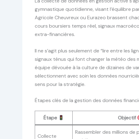
La collecte de données en gestion active s’a
gymnastique quotidienne, visant l’équilibre pa
Agricole Cheuvreux ou Eurazeo brassent chaque
cours boursiers temps réel, signaux macroéco
extra-financières.
Il ne s’agit plus seulement de “lire entre les l
signaux ténus qui font changer la météo des m
équipe dévouée à la culture de dizaines de var
sélectionnent avec soin les données nourricièr
sens pour la stratégie.
Étapes clés de la gestion des données financ
Étape
Objectif
Rassembler des millions de
Collecte