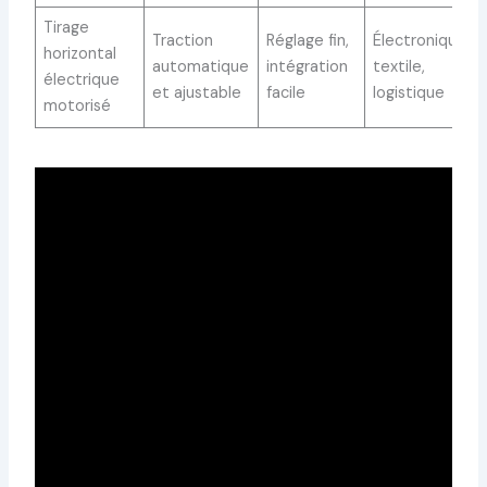
Tirage
Traction
Réglage fin,
Électronique,
horizontal
automatique
intégration
textile,
électrique
et ajustable
facile
logistique
motorisé