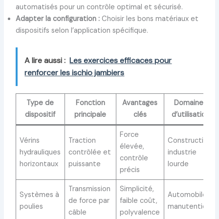
automatisés pour un contrôle optimal et sécurisé.
Adapter la configuration :
Choisir les bons matériaux et
dispositifs selon l’application spécifique.
A lire aussi :
Les exercices efficaces pour
renforcer les ischio jambiers
Type de
Fonction
Avantages
Domaines
dispositif
principale
clés
d’utilisation
Force
Vérins
Traction
Construction,
élevée,
hydrauliques
contrôlée et
industrie
contrôle
horizontaux
puissante
lourde
précis
Transmission
Simplicité,
Systèmes à
Automobile,
de force par
faible coût,
poulies
manutention
câble
polyvalence