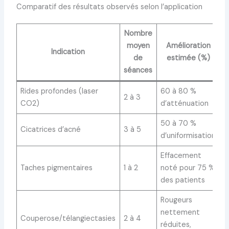
Comparatif des résultats observés selon l’application
Nombre
moyen
Amélioration
Indication
de
estimée (%)
séances
Rides profondes (laser
60 à 80 %
2 à 3
CO2)
d’atténuation
50 à 70 %
Cicatrices d’acné
3 à 5
d’uniformisation
Effacement
Taches pigmentaires
1 à 2
noté pour 75 %
des patients
Rougeurs
nettement
Couperose/télangiectasies
2 à 4
réduites,