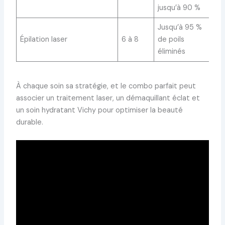
jusqu’à 90 %
Jusqu’à 95 %
Épilation laser
6 à 8
de poils
éliminés
À chaque soin sa stratégie, et le combo parfait peut
associer un traitement laser, un démaquillant éclat et
un soin hydratant Vichy pour optimiser la beauté
durable.