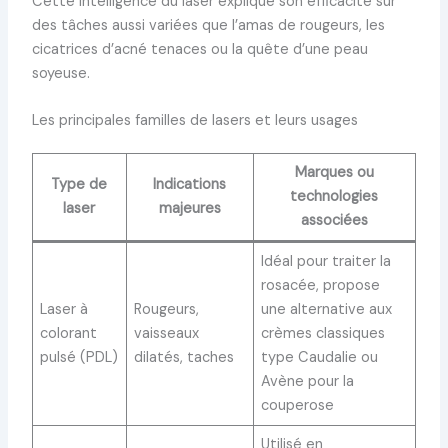
Cette intelligence du laser explique son efficacité sur
des tâches aussi variées que l’amas de rougeurs, les
cicatrices d’acné tenaces ou la quête d’une peau
soyeuse.
Les principales familles de lasers et leurs usages
Marques ou
Type de
Indications
technologies
laser
majeures
associées
Idéal pour traiter la
rosacée, propose
Laser à
Rougeurs,
une alternative aux
colorant
vaisseaux
crèmes classiques
pulsé (PDL)
dilatés, taches
type Caudalie ou
Avène pour la
couperose
Utilisé en