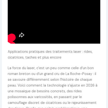
Applications pratiques des traitements laser : rides,
cicatrices, taches et plus encore
La force du laser, c’est un peu comme celle d’un bon
roman breton ou d’un grand cru de La Roche-Posay : il
se savoure différemment selon l’histoire de chaque
peau. Voici comment la technologie s’ajuste en 2026 à
une mosaïque de besoins concrets, des rides
polissonnes aux varicosités, en passant par le
camouflage discret de cicatrices ou le rajeunissement