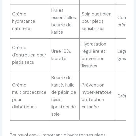
Huiles
Crème
Soin quotidien
essentielles,
Consist
hydratante
pour pieds
beurre de
crémeus
naturelle
sensibilisés
karité
Hydratation
Crème
Urée 10%,
régulière et
Légère, 
d’entretien pour
lactate
prévention
grasse
pieds secs
fissures
Beurre de
Crème
karité, huile
Prévention
multiprotectrice
de pépin de
hyperkératose,
Crémeu
pour
raisin,
protection
diabétiques
lipesters de
cutanée
soie
Pourquoi est-il important d’hydrater ses pieds