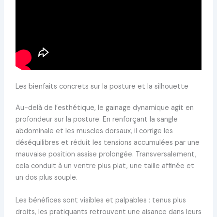
Les bienfaits concrets sur la posture et la silhouette
Au-delà de l’esthétique, le gainage dynamique agit en
profondeur sur la posture. En renforçant la sangle
abdominale et les muscles dorsaux, il corrige les
déséquilibres et réduit les tensions accumulées par une
mauvaise position assise prolongée. Transversalement,
cela conduit à un ventre plus plat, une taille affinée et
un dos plus souple.
Les bénéfices sont visibles et palpables : tenus plus
droits, les pratiquants retrouvent une aisance dans leurs