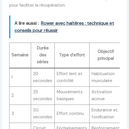
pour faciliter la récupération.
A lire aussi :
Rower avec haltères : technique et
conseils pour réussir
Durée
Objectif
Semaine
des
Type d’effort
principal
séries
20
Effort lent et
Habituation
1
secondes
contrôlé
musculaire
25
Mouvements
Activation
2
secondes
basiques
accrue
30
Endurance et
3
Effort continu
secondes
tonification
Circuit
Enchaînements
Renforcement