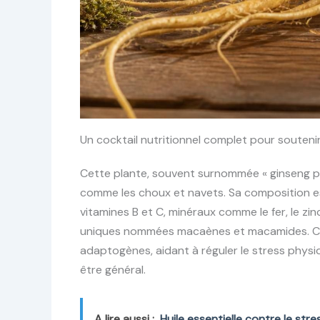
Un cocktail nutritionnel complet pour soutenir
Cette plante, souvent surnommée « ginseng pér
comme les choux et navets. Sa composition es
vitamines B et C, minéraux comme le fer, le zi
uniques nommées macaènes et macamides. Ces
adaptogènes, aidant à réguler le stress physi
être général.
A lire aussi :
Huile essentielle contre le stre