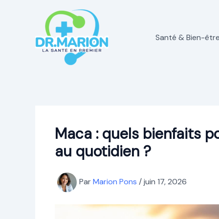
Aller
au
contenu
Santé & Bien-êtr
Maca : quels bienfaits po
au quotidien ?
Par
Marion Pons
/
juin 17, 2026