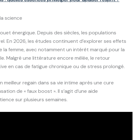
 la science
ouet énergique. Depuis des siècles, les populations
el. En 2026, les études continuent d’explorer ses effets
que la femme, avec notamment un intérêt marqué pour la
e. Malgré une littérature encore mêlée, le retour
tive en cas de fatigue chronique ou de stress prolongé.
un meilleur regain dans sa vie intime après une cure
sation de « faux boost ». Il s’agit d’une aide
ience sur plusieurs semaines.