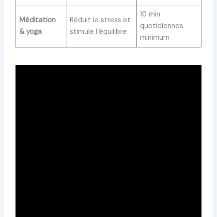
10 min
Méditation
Réduit le stress et
quotidiennes
& yoga
stimule l’équilibre
minimum